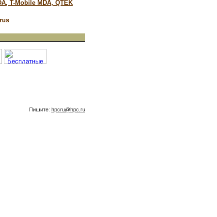
A, T-Mobile MDA, QTEK
rus
Пишите:
hpcru@hpc.ru