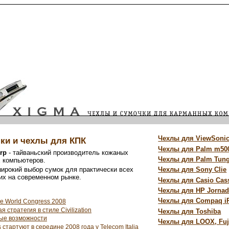
Чехлы для ViewSonic
ки и чехлы для КПК
Чехлы для Palm m50
rp
- тайваньский производитель кожаных
Чехлы для Palm Tung
 компьютеров.
ирокий выбор сумок для практически всех
Чехлы для Sony Clie
х на современном рынке.
Чехлы для Casio Cass
Чехлы для HP Jorna
Чехлы для Compaq i
e World Congress 2008
я стратегия в стиле Civilization
Чехлы для Toshiba
вые возможности
Чехлы для LOOX, Fuj
стартуют в середине 2008 года у Telecom Italia