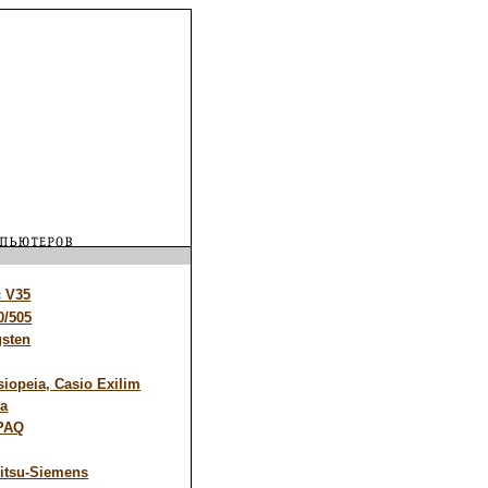
 V35
0/505
sten
iopeia, Casio Exilim
da
PAQ
itsu-Siemens