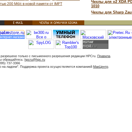
Чехлы для o2 XDA PD
тью 200 Мб/с в новой памяти от IMFT
1010
Чехлы для Sharp Zau
 разрешено только с письменного разрешения редакции HPCru.
Правила
.
ы обращайтесь:
hpcru@hpc.ru
095) 737-3366
ер на ладони". Поддержка проекта осуществляется компанией
МакЦентр
.